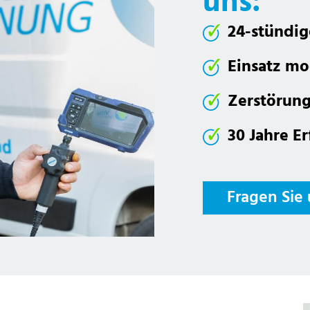
uns:
24-stündig
Einsatz mo
Zerstörung
30 Jahre E
Fragen Sie