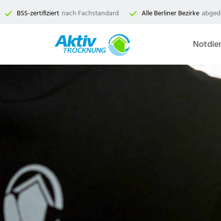
Zum
BSS-zertifiziert
nach Fachstandard
Alle Berliner Bezirke
abged
Inhalt
springen
Notdie